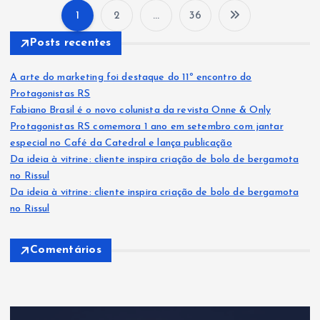
1
2
…
36
N
Posts recentes
a
A arte do marketing foi destaque do 11º encontro do
v
Protagonistas RS
Fabiano Brasil é o novo colunista da revista Onne & Only
Protagonistas RS comemora 1 ano em setembro com jantar
e
especial no Café da Catedral e lança publicação
Da ideia à vitrine: cliente inspira criação de bolo de bergamota
g
no Rissul
Da ideia à vitrine: cliente inspira criação de bolo de bergamota
a
no Rissul
ç
Comentários
ã
o