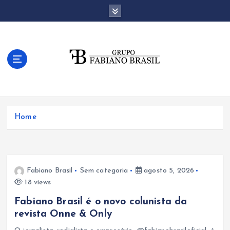
S
k
i
p
t
o
c
o
n
t
Home
e
n
t
Fabiano Brasil
Sem categoria
agosto 5, 2026
18 views
Fabiano Brasil é o novo colunista da
revista Onne & Only