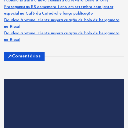
Fabiano Brasil é o novo colunista da revista Onne & Only
Protagonistas RS comemora 1 ano em setembro com jantar
especial no Café da Catedral e lança publicação
Da ideia à vitrine: cliente inspira criação de bolo de bergamota
no Rissul
Da ideia à vitrine: cliente inspira criação de bolo de bergamota
no Rissul
Comentários