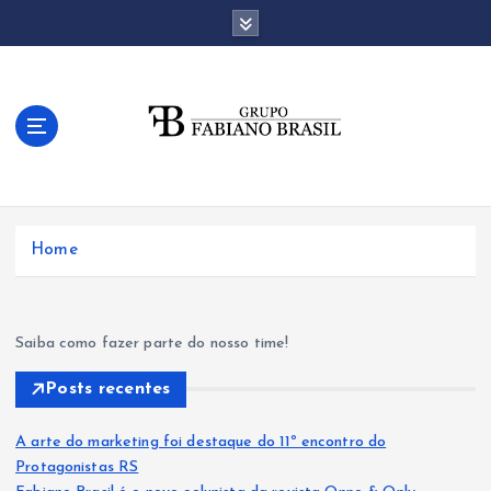
S
k
i
p
t
o
c
o
n
t
Home
e
n
t
Saiba como fazer parte do nosso time!
Posts recentes
A arte do marketing foi destaque do 11º encontro do
Protagonistas RS