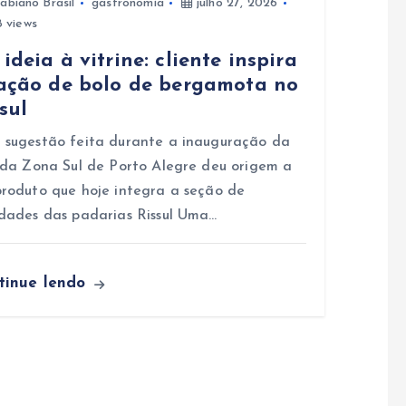
abiano Brasil
gastronomia
julho 27, 2026
 views
ideia à vitrine: cliente inspira
iação de bolo de bergamota no
sul
sugestão feita durante a inauguração da
 da Zona Sul de Porto Alegre deu origem a
roduto que hoje integra a seção de
dades das padarias Rissul Uma…
tinue lendo