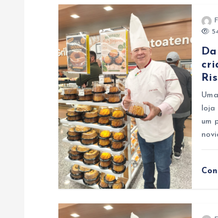
a
F
ç
54
Da 
ã
cr
Ris
o
Uma 
loja
d
um p
novi
e
P
Con
o