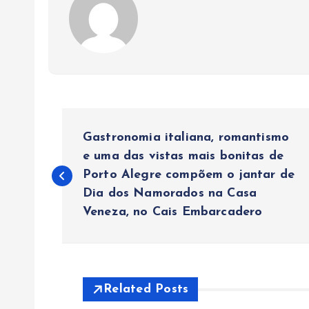
N
Gastronomia italiana, romantismo
a
e uma das vistas mais bonitas de
Porto Alegre compõem o jantar de
Dia dos Namorados na Casa
v
Veneza, no Cais Embarcadero
e
g
Related Posts