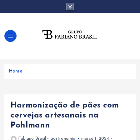
S
k
i
p
t
o
c
o
n
t
Home
e
n
t
Harmonização de pães com
cervejas artesanais na
Pohlmann
Fabiano Brasil
gastronomia
março 1, 2024