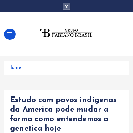
S
k
i
p
t
o
c
o
n
t
Home
e
n
t
Estudo com povos indígenas
da América pode mudar a
forma como entendemos a
genética hoje