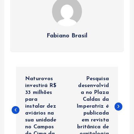
Fabiano Brasil
N
Naturovos
Pesquisa
a
investirá R$
desenvolvid
33 milhões
a no Plaza
para
Caldas da
v
instalar dez
Imperatriz é
aviários na
publicada
e
sua unidade
em revista
no Campos
britânica de
g
de Cima da
ornitologia