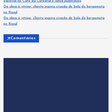
especial no Café da Catedral e lança publicação
Da ideia à vitrine: cliente inspira criação de bolo de bergamota
no Rissul
Da ideia à vitrine: cliente inspira criação de bolo de bergamota
no Rissul
Comentários
EVENTOS
Protagonistas 