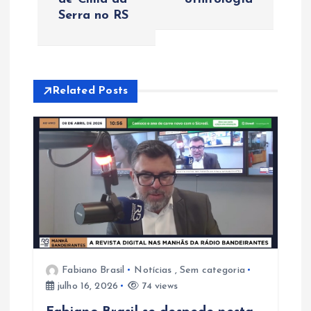
Serra no RS
a
ç
ã
Related Posts
o
d
e
P
o
Fabiano Brasil
Notícias
,
Sem categoria
julho 16, 2026
74 views
s