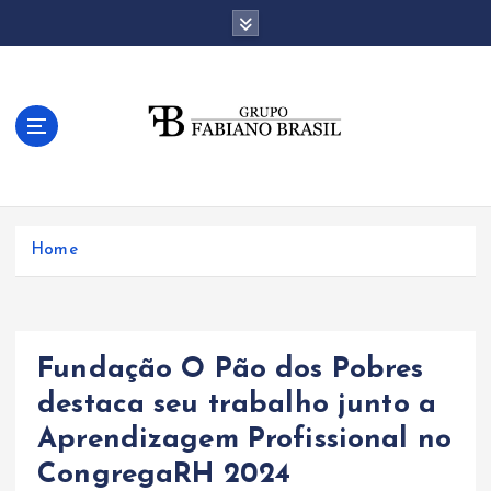
S
k
i
p
t
o
c
o
n
t
Home
e
n
t
Fundação O Pão dos Pobres
destaca seu trabalho junto a
Aprendizagem Profissional no
CongregaRH 2024