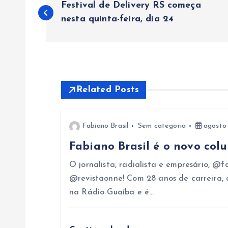
Festival de Delivery RS começa
a
nesta quinta-feira, dia 24
v
e
Related Posts
g
Fabiano Brasil
Sem categoria
agosto 
a
Fabiano Brasil é o novo col
ç
O jornalista, radialista e empresário, @fa
@revistaonne! Com 28 anos de carreira, 
ã
na Rádio Guaíba e é…
o