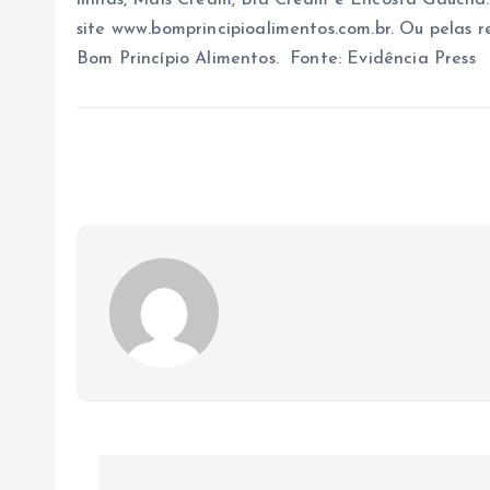
linhas, Mais Cream, Bia Cream e Encosta Gaúcha.
site www.bomprincipioalimentos.com.br. Ou pelas 
Bom Princípio Alimentos. Fonte: Evidência Press
N